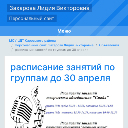
Захарова Лидия Викторовна
Персональный сайт
Меню
МОУ ЦДТ Кировского района
Персональный сайт: Захарова Лидия Викторовна
Объявления
расписание занятий по группам до 30 апреля
расписание занятий по
группам до 30 апреля